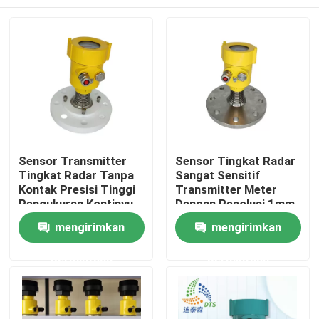
Sensor Transmitter
Sensor Tingkat Radar
Tingkat Radar Tanpa
Sangat Sensitif
Kontak Presisi Tinggi
Transmitter Meter
Pengukuran Kontinyu
Dengan Resolusi 1mm
Untuk Padat Cair
Dan Jangkauan 0,3-
Rumah
mengirimkan
mengirimkan
120m
permintaan
permintaan
Produk
Video