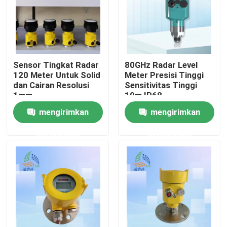
Tentang kita
Wisata pabrik
Sensor Tingkat Radar
80GHz Radar Level
120 Meter Untuk Solid
Meter Presisi Tinggi
dan Cairan Resolusi
Sensitivitas Tinggi
Kontrol kualitas
1mm
10m IP68
mengirimkan
mengirimkan
Hubungi kami
permintaan
permintaan
Quote request suatu
Pengukur Tingkat Radar
Sensor tingkat radar