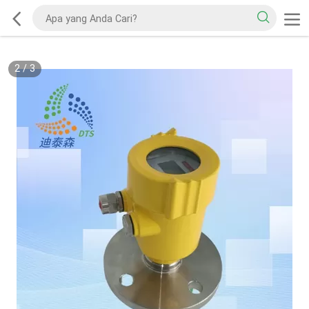
2
/
3