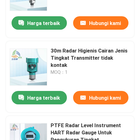
Tentang kita
Harga terbaik
Hubungi kami
Wisata pabrik
30m Radar Higienis Cairan Jenis
Kontrol kualitas
Tingkat Transmitter tidak
kontak
MOQ：1
Hubungi kami
Quote request suatu
Harga terbaik
Hubungi kami
Pengukur Tingkat Radar
PTFE Radar Level Instrument
HART Radar Gauge Untuk
Sensor tingkat radar
Pengukuran Tingkat