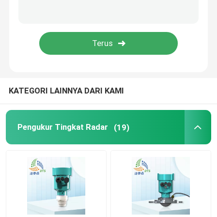
Detektor Kebocoran Gas
Detektor multi gas portabel
Pencari pipa gas
KATEGORI LAINNYA DARI KAMI
Detektor Kebocoran Mikrofon Tanah
Pengukur Tingkat Radar
(19)
Detektor kebocoran air bawah tanah
Detektor Kebocoran Air Akustik