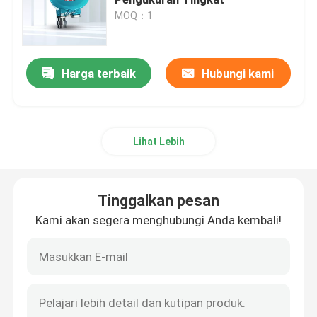
MOQ：1
Pengukur Tingkat Radar
Harga terbaik
Hubungi kami
80 GHz Radar Level Transmitter
Indikator tingkat radar
Lihat Lebih
Instrumen tingkat radar
Tinggalkan pesan
Transmitter tingkat radar tanpa kontak
Kami akan segera menghubungi Anda kembali!
Transmitter Tingkat Cairan Radar
Detektor Metana Laser