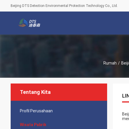
Beijing DTS Detection Environmental Protection Technology Co., Ltd.
Rumah
/
Beij
Tentang Kita
LI
Profil Perusahaan
Bei
men
Wisata Pabrik