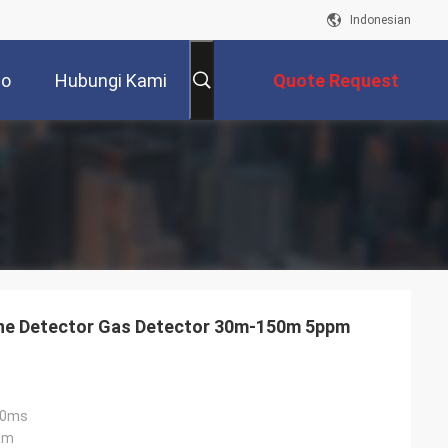
Indonesian
eo
Hubungi Kami
Quote Request
Suatu
ane Detector Gas Detector 30m-150m 5ppm
00ms
.m