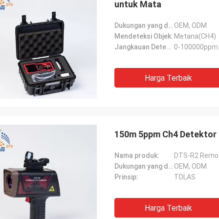
untuk Mata
Dukungan yang disesuaikan:
OEM, ODM
Mendeteksi Objek:
Metana(CH4)
Jangkauan Deteksi:
0-100000ppm
Harga Terbaik
150m 5ppm Ch4 Detektor 
Nama produk:
DTS-R2 Remot
Dukungan yang disesuaikan:
OEM, ODM
Prinsip:
TDLAS
Harga Terbaik