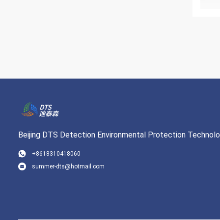
Beijing DTS Detection Environmental Protection Technolog
+8618310418060
summer-dts@hotmail.com