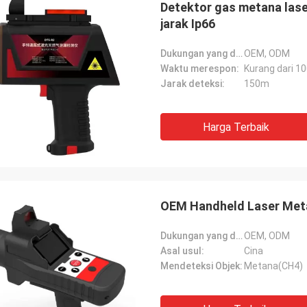
Detektor gas metana las
jarak Ip66
Dukungan yang disesuaikan:
OEM, ODM
Waktu merespon:
Kurang dari 1
Jarak deteksi:
150m
Harga Terbaik
OEM Handheld Laser Metan
Dukungan yang disesuaikan:
OEM, ODM
Asal usul:
Cina
Mendeteksi Objek:
Metana(CH4)