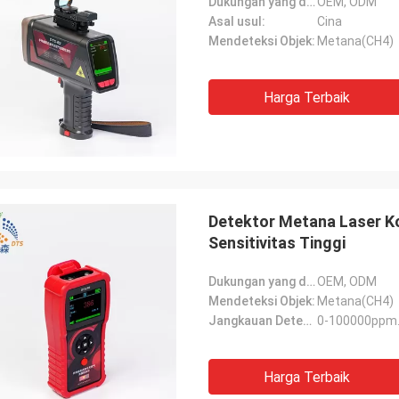
Dukungan yang disesuaikan:
OEM, ODM
Asal usul:
Cina
Mendeteksi Objek:
Metana(CH4)
Harga Terbaik
Detektor Metana Laser 
Sensitivitas Tinggi
Dukungan yang disesuaikan:
OEM, ODM
Mendeteksi Objek:
Metana(CH4)
Jangkauan Deteksi:
0-100000ppm
Harga Terbaik