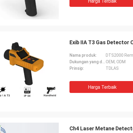
Harga Terbaik
Exib IIA T3 Gas Detector
Nama produk:
DTS2000 Remo
Dukungan yang disesuaikan:
OEM, ODM
Prinsip:
TDLAS
Harga Terbaik
Ch4 Laser Metane Detecto