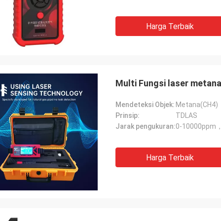
Harga Terbaik
Multi Fungsi laser metan
Mendeteksi Objek:
Metana(CH4)
Prinsip:
TDLAS
Jarak pengukuran:
0-10000ppm，
Harga Terbaik