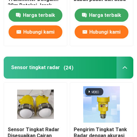
30m Deteksi Jarak
Harga terbaik
Harga terbaik
Pengukur Tingkat Radar
Hubungi kami
Hubungi kami
80 GHz Radar Level Transmitter
Indikator tingkat radar
Sensor tingkat radar
(24)
Instrumen tingkat radar
Transmitter tingkat radar tanpa kontak
Transmitter Tingkat Cairan Radar
Sensor Tingkat Radar
Pengirim Tingkat Tank
Detektor Metana Laser
Disesuaikan Cairan
Radar dengan akurasi