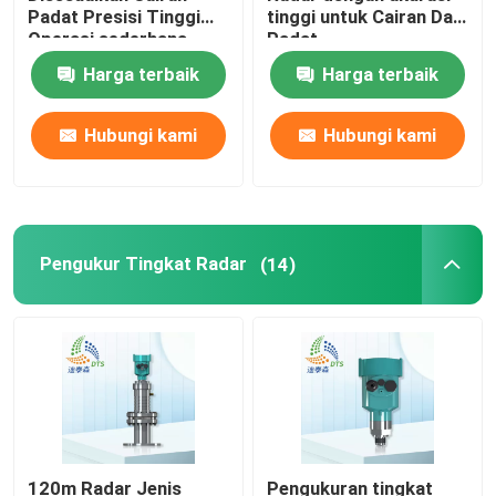
Padat Presisi Tinggi
tinggi untuk Cairan Dan
Operasi sederhana
Padat
Detektor Kebocoran Gas
Harga terbaik
Harga terbaik
Detektor multi gas portabel
Hubungi kami
Hubungi kami
Pencari pipa gas
Detektor Kebocoran Mikrofon Tanah
Pengukur Tingkat Radar
(14)
Detektor kebocoran air bawah tanah
Detektor Kebocoran Air Akustik
120m Radar Jenis
Pengukuran tingkat