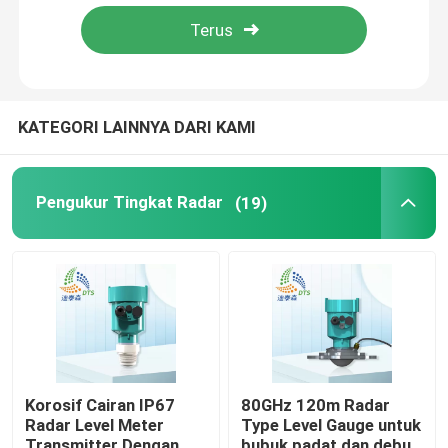
Tentang kita
Wisata pabrik
KATEGORI LAINNYA DARI KAMI
Kontrol kualitas
Pengukur Tingkat Radar
(19)
Hubungi kami
Quote request suatu
Pengukur Tingkat Radar
Korosif Cairan IP67
80GHz 120m Radar
Radar Level Meter
Type Level Gauge untuk
Sensor tingkat radar
Transmitter Dengan
bubuk padat dan debu