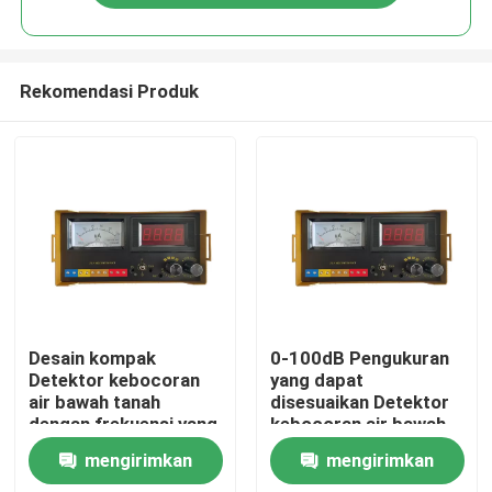
Rekomendasi Produk
Rumah
Desain kompak
0-100dB Pengukuran
Detektor kebocoran
yang dapat
air bawah tanah
disesuaikan Detektor
Produk
dengan frekuensi yang
kebocoran air bawah
dapat disesuaikan
tanah Untuk
mengirimkan
mengirimkan
secara terus menerus
kebutuhan pelanggan
Video