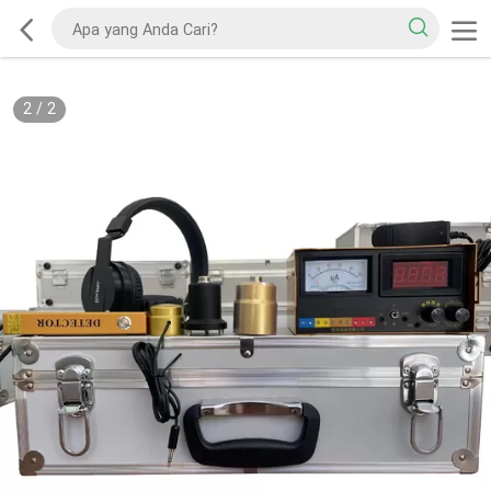
2
/
2