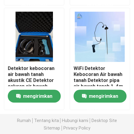
permintaan
permintaan
Tentang kita
Wisata pabrik
Kontrol kualitas
Detektor kebocoran
WiFi Detektor
Hubungi kami
air bawah tanah
Kebocoran Air bawah
akustik CE Detektor
tanah Detektor pipa
saluran air bawah
air bawah tanah 1-4m
tanah
Quote request suatu
mengirimkan
mengirimkan
permintaan
permintaan
Pengukur Tingkat Radar
Rumah
Tentang kita
Hubungi kami
Desktop Site
Sitemap
Privacy Policy
Sensor tingkat radar