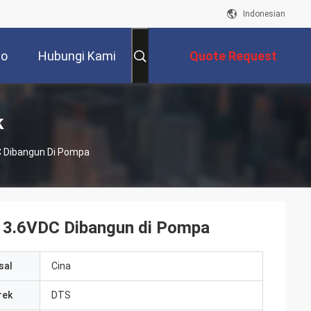
Indonesian
eo
Hubungi Kami
Quote Request
Suatu
k
DC Dibangun Di Pompa
er 3.6VDC Dibangun di Pompa
sal
Cina
rek
DTS