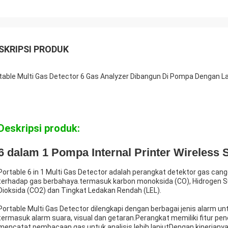
SKRIPSI PRODUK
table Multi Gas Detector 6 Gas Analyzer Dibangun Di Pompa Dengan L
Deskripsi produk:
6 dalam 1 Pompa Internal Printer Wireless 
Portable 6 in 1 Multi Gas Detector adalah perangkat detektor gas c
terhadap gas berbahaya.termasuk karbon monoksida (CO), Hidrogen Sulf
Dioksida (CO2) dan Tingkat Ledakan Rendah (LEL).
Portable Multi Gas Detector dilengkapi dengan berbagai jenis alarm
termasuk alarm suara, visual dan getaran.Perangkat memiliki fitur 
mencatat pembacaan gas untuk analisis lebih lanjutDengan kinerjanya y