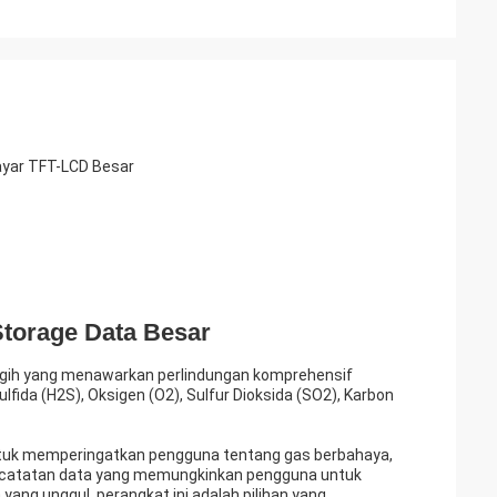
ayar TFT-LCD Besar
Storage Data Besar
anggih yang menawarkan perlindungan komprehensif
ida (H2S), Oksigen (O2), Sulfur Dioksida (SO2), Karbon
 untuk memperingatkan pengguna tentang gas berbahaya,
pencatatan data yang memungkinkan pengguna untuk
ang unggul, perangkat ini adalah pilihan yang