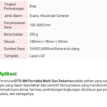
Tingkat
IP66
Perlindungan
Jenis Alarm
Suara, Visual dan Getaran
Penyimpanan
100, 000 Entri
Data
Berat badan
350 g
Ukuran
180mm × 78mm × 33mm
Sumber Daya
3.6VDC,6000mA Baterai isi ulang
Tampilan
Layar LCD
Aplikasi:
Peraturan
DTS-M6 Portable Multi Gas Detector
adalah pilihan yang 
gas yang dapat diandalkan dan sensitif.Semua kasus yang membutuhka
minyak bumi, kimia, farmasi, perlindungan lingkungan, distribusi gas p
udara, dan sebagainya.