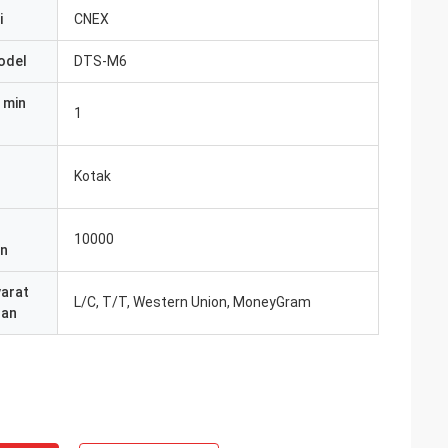
i
CNEX
odel
DTS-M6
 min
1
Kotak
10000
an
yarat
L/C, T/T, Western Union, MoneyGram
ran