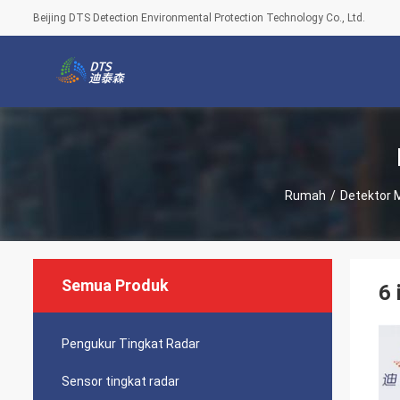
Beijing DTS Detection Environmental Protection Technology Co., Ltd.
Rumah
/
Detektor M
Semua Produk
6 
Pengukur Tingkat Radar
Sensor tingkat radar