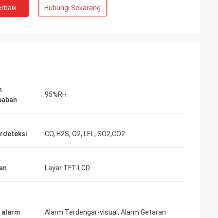
rbaik
Hubungi Sekarang
n
95%RH
baban
rdeteksi
CO, H2S, O2, LEL, SO2,CO2
an
Layar TFT-LCD
 alarm
Alarm Terdengar-visual, Alarm Getaran