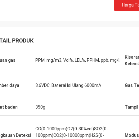
Harga Te
TAIL PRODUK
Kisara
uan gas
PPM, mg/m3, Vol%, LEL%, PPHM, ppb, mg/l.
Kelem
ber daya
3.6VDC, Baterai Isi Ulang 6000mA
Gas Te
at badan
350g
Tampil
CO(0-1000ppm)O2(0-30%vol)SO2(0-
gkauan Deteksi
100ppm)CO2(0-10000ppm)H2S(0-
Modus