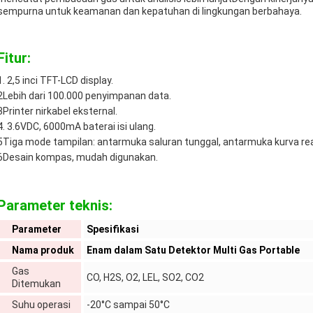
sempurna untuk keamanan dan kepatuhan di lingkungan berbahaya.
Fitur:
1. 2,5 inci TFT-LCD display.
2Lebih dari 100.000 penyimpanan data.
3Printer nirkabel eksternal.
4. 3.6VDC, 6000mA baterai isi ulang.
5Tiga mode tampilan: antarmuka saluran tunggal, antarmuka kurva re
6Desain kompas, mudah digunakan.
Parameter teknis:
Parameter
Spesifikasi
Nama produk
Enam dalam Satu Detektor Multi Gas Portable
Gas
CO, H2S, O2, LEL, SO2, CO2
Ditemukan
Suhu operasi
-20°C sampai 50°C