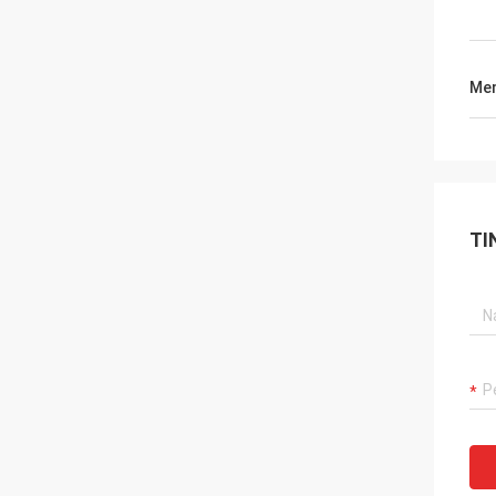
Men
TI